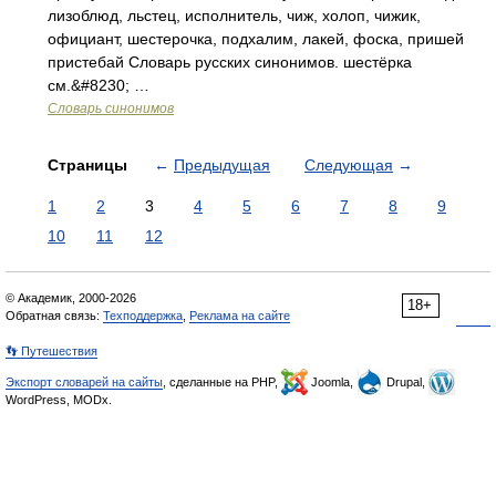
лизоблюд, льстец, исполнитель, чиж, холоп, чижик,
официант, шестерочка, подхалим, лакей, фоска, пришей
пристебай Словарь русских синонимов. шестёрка
см.&#8230; …
Словарь синонимов
Страницы
←
Предыдущая
Следующая
→
1
2
3
4
5
6
7
8
9
10
11
12
© Академик, 2000-2026
18+
Обратная связь:
Техподдержка
,
Реклама на сайте
👣 Путешествия
Экспорт словарей на сайты
, сделанные на PHP,
Joomla,
Drupal,
WordPress, MODx.