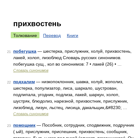
прихвостень
Толкование
Перевод
Книги
побегушка
— шестерка, прислужник, холуй, прихвостень,
21
лакей, холоп, лизоблюд Словарь русских синонимов.
побегушка сущ., кол во синонимов: 7 • лакей (26) • …
Словарь синонимов
подхалим
— низкопоклонник, шавка, холуй, жополиз,
22
шестерка, популизатор, лиса, шаркало, шустрован,
подлипала, угодник, подлиза, лакей, шаркун, холоп,
шустряк, блюдолиз, нарезной, прихвостник, прислужник,
лизоблюд, лизун, льстец, лисица, дакальщик,&#8230; …
Словарь синонимов
помощник
— Пособник, сотрудник, сподвижник, подручник
23
( ый), прислужник, приспешник, прихвостень; сообщник,