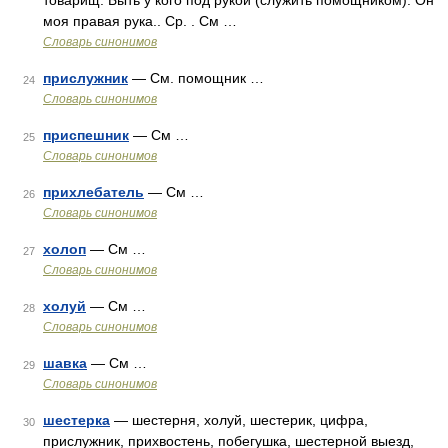
товарищ. Быть у кого под рукой (служить помощником). Он
моя правая рука.. Ср. . См …
Словарь синонимов
прислужник
— См. помощник …
24
Словарь синонимов
приспешник
— См …
25
Словарь синонимов
прихлебатель
— См …
26
Словарь синонимов
холоп
— См …
27
Словарь синонимов
холуй
— См …
28
Словарь синонимов
шавка
— См …
29
Словарь синонимов
шестерка
— шестерня, холуй, шестерик, цифра,
30
прислужник, прихвостень, побегушка, шестерной выезд,